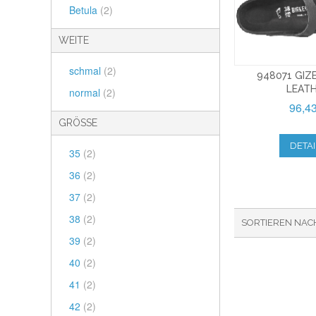
Betula
(2)
WEITE
schmal
(2)
948071 GIZ
LEAT
normal
(2)
96,4
GRÖSSE
DETAI
35
(2)
36
(2)
37
(2)
38
(2)
SORTIEREN NAC
39
(2)
40
(2)
41
(2)
42
(2)