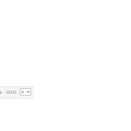
l
ZEIGE