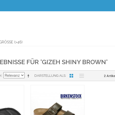
RÖSSE (>46)
BNISSE FÜR 'GIZEH SHINY BROWN'
2 Artike
H
DARSTELLUNG ALS