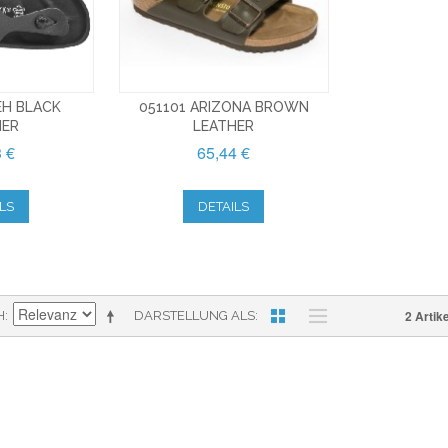
EH BLACK
051101 ARIZONA BROWN
HER
LEATHER
3 €
65,44 €
LS
DETAILS
2 Artike
H
DARSTELLUNG ALS