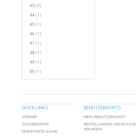
43
(2)
44
(1)
45
(1)
46
(1)
47
(1)
48
(1)
49
(1)
50
(1)
QUICK LINKS
BENUTZERKONTO
SITEMAP
MEIN BENUTZERKONTO
SUCHBEGRIFFE
BESTELLUNGEN UND RÜCKSE
NDUNGEN
ERWEITERTE SUCHE