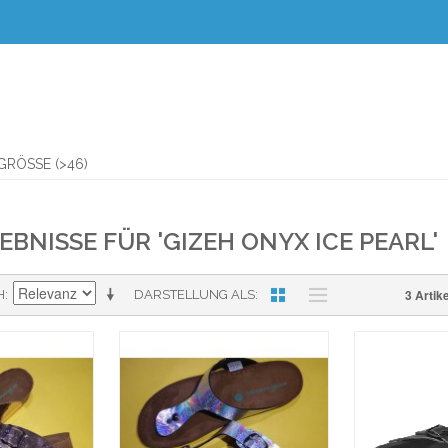
RÖSSE (>46)
BNISSE FÜR 'GIZEH ONYX ICE PEARL'
3 Artike
H
DARSTELLUNG ALS