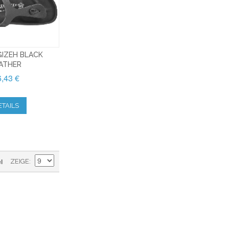
GIZEH BLACK
ATHER
,43 €
ETAILS
l
ZEIGE