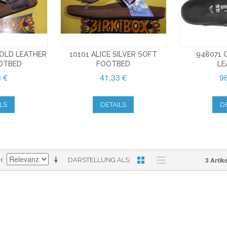
GOLD LEATHER
10101 ALICE SILVER SOFT
948071 
OTBED
FOOTBED
LE
3 €
41,33 €
96
LS
DETAILS
D
3 Artike
H
DARSTELLUNG ALS