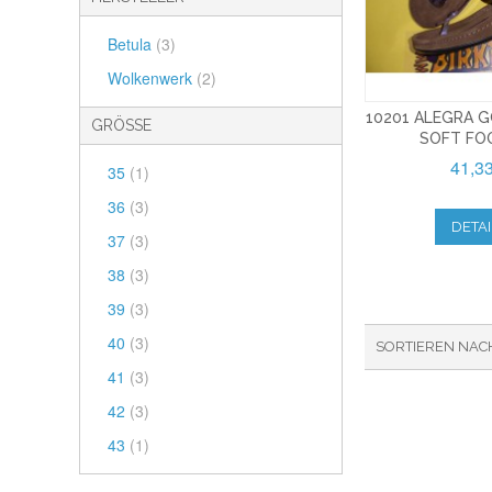
Betula
(3)
Wolkenwerk
(2)
10201 ALEGRA 
GRÖSSE
SOFT FO
41,3
35
(1)
36
(3)
DETAI
37
(3)
38
(3)
39
(3)
40
(3)
SORTIEREN NAC
41
(3)
42
(3)
43
(1)